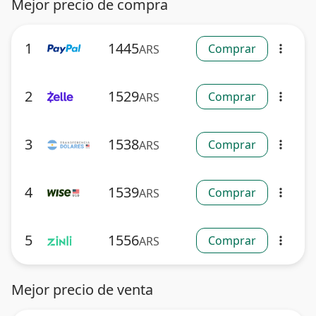
Mejor precio de compra
1
1445
Comprar
ARS
more_vert
2
1529
Comprar
ARS
more_vert
3
1538
Comprar
ARS
more_vert
4
1539
Comprar
ARS
more_vert
5
1556
Comprar
ARS
more_vert
Mejor precio de venta