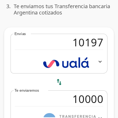
3.
Te enviamos tus Transferencia bancaria
done
Argentina cotizados
Envías
expand_more
swap_vert
Te enviaremos