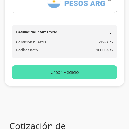
expand_more
Detalles del intercambio
unfold_more
Comisión nuestra
-
198
ARS
Recibes neto
10000
ARS
Crear Pedido
Cotización de