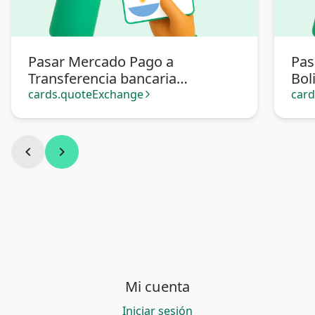
Pasar Mercado Pago a
Pas
Transferencia bancaria
Bol
Argentina
Arg
cards.quoteExchange
car
arrow_forward_ios
chevron_left
chevron_right
Mi cuenta
Iniciar sesión