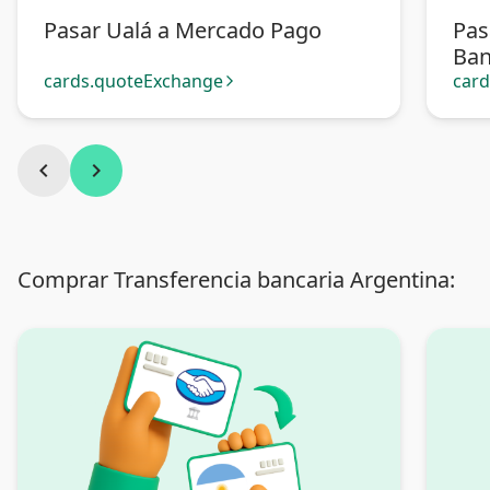
Pasar Ualá a Mercado Pago
Pas
Ban
cards.quoteExchange
car
arrow_forward_ios
chevron_left
chevron_right
Comprar Transferencia bancaria Argentina: