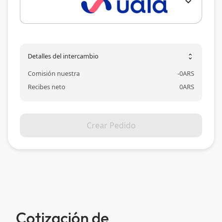
expand_more
Detalles del intercambio
unfold_more
Comisión nuestra
-
0
ARS
Recibes neto
0
ARS
Crear Pedido
Cotización de