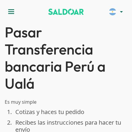
menu
arrow_drop_down
Pasar
Transferencia
bancaria Perú a
Ualá
Es muy simple
1.
Cotizas y haces tu pedido
done
2.
Recibes las instrucciones para hacer tu
done
envío