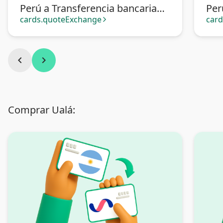
Perú a Transferencia bancaria
Per
Argentina
cards.quoteExchange
car
arrow_forward_ios
chevron_left
chevron_right
Comprar Ualá: