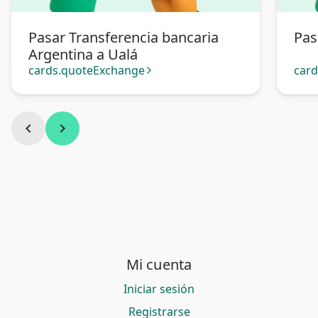
Pasar Transferencia bancaria
Pas
Argentina a Ualá
cards.quoteExchange
car
arrow_forward_ios
chevron_left
chevron_right
Mi cuenta
Iniciar sesión
Registrarse