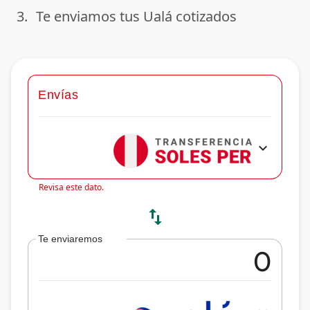
3.
Te enviamos tus Ualá cotizados
done
Envías
expand_more
Revisa este dato.
swap_vert
Te enviaremos