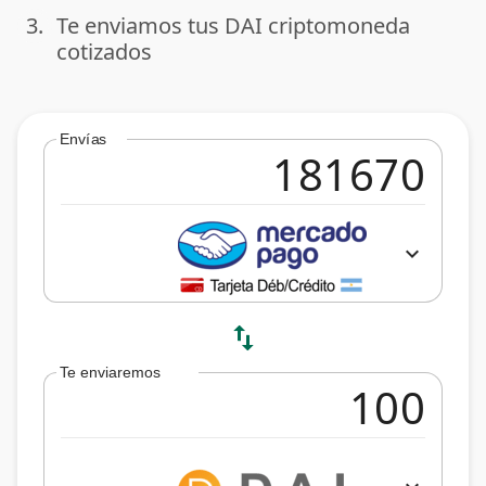
3.
Te enviamos tus DAI criptomoneda
done
cotizados
Envías
expand_more
swap_vert
Te enviaremos