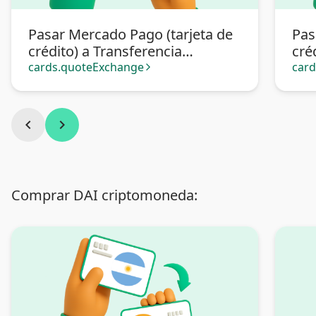
Pasar Mercado Pago (tarjeta de
Pas
crédito) a Transferencia
cré
bancaria Argentina
cards.quoteExchange
car
arrow_forward_ios
chevron_left
chevron_right
Comprar DAI criptomoneda: