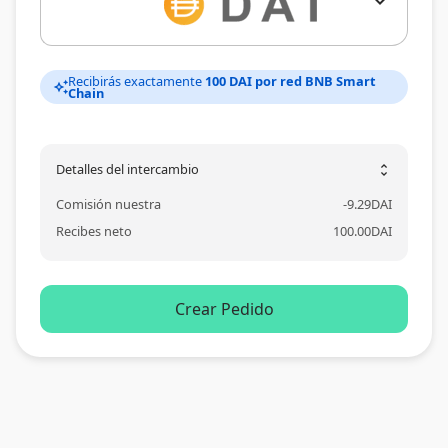
expand_more
Recibirás exactamente
100 DAI por red BNB Smart
auto_awesome
Chain
Detalles del intercambio
unfold_more
Comisión nuestra
-
9.29
DAI
Recibes neto
100.00
DAI
Crear Pedido