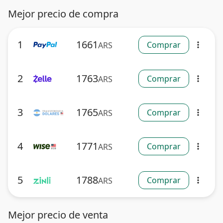
Mejor precio de compra
1
1661
Comprar
ARS
more_vert
2
1763
Comprar
ARS
more_vert
3
1765
Comprar
ARS
more_vert
4
1771
Comprar
ARS
more_vert
5
1788
Comprar
ARS
more_vert
Mejor precio de venta