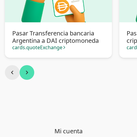
Pasar Transferencia bancaria
Pas
Argentina a DAI criptomoneda
cri
cards.quoteExchange
car
arrow_forward_ios
chevron_left
chevron_right
Mi cuenta