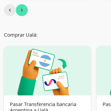
chevron_left
chevron_right
Comprar Ualá:
Pasar Transferencia bancaria
Pas
Argentina a Ualá