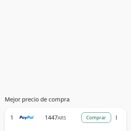
Mejor precio de compra
1
1447
Comprar
ARS
more_vert