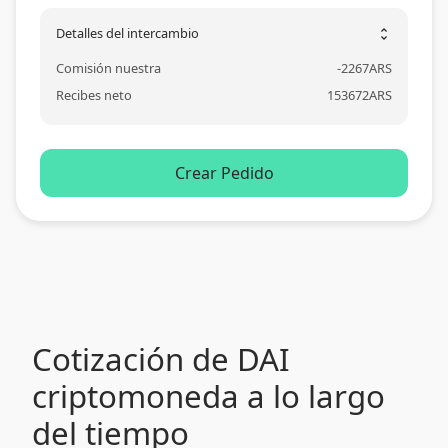
Detalles del intercambio
unfold_more
Comisión nuestra
-
2267
ARS
Recibes neto
153672
ARS
Crear Pedido
Cotización de DAI
criptomoneda a lo largo
del tiempo