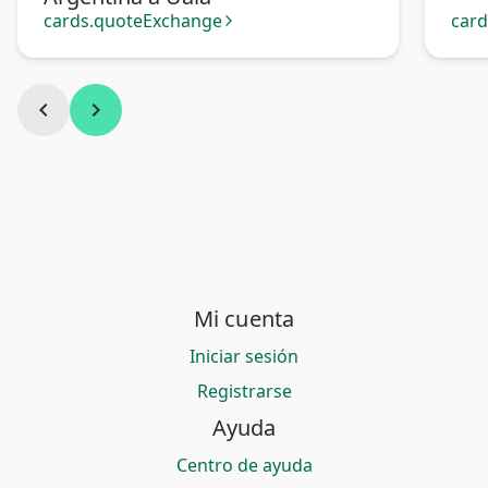
cards.quoteExchange
car
arrow_forward_ios
chevron_left
chevron_right
Mi cuenta
Iniciar sesión
Registrarse
Ayuda
Centro de ayuda