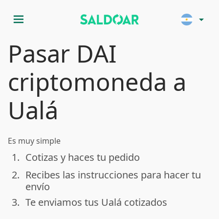
menu
arrow_drop_down
Pasar DAI
criptomoneda a
Ualá
Es muy simple
1.
Cotizas y haces tu pedido
done
2.
Recibes las instrucciones para hacer tu
done
envío
3.
Te enviamos tus Ualá cotizados
done