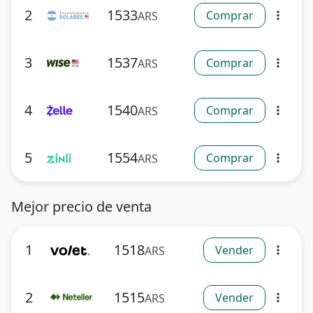
2
1533
Comprar
ARS
more_vert
3
1537
Comprar
ARS
more_vert
4
1540
Comprar
ARS
more_vert
5
1554
Comprar
ARS
more_vert
Mejor precio de venta
1
1518
Vender
ARS
more_vert
2
1515
Vender
ARS
more_vert