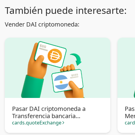
También puede interesarte:
Vender DAI criptomoneda:
Pasar DAI criptomoneda a
Pas
Transferencia bancaria
Mer
Argentina
cards.quoteExchange
car
arrow_forward_ios