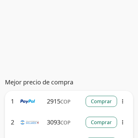
Mejor precio de compra
1
2915
Comprar
COP
more_vert
2
3093
Comprar
COP
more_vert