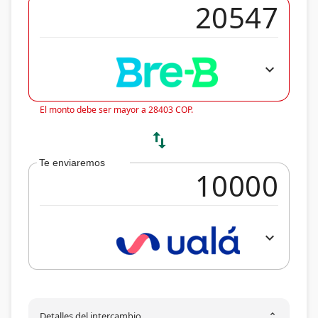
expand_more
El monto debe ser mayor a 28403 COP.
swap_vert
Te enviaremos
expand_more
Detalles del intercambio
unfold_more