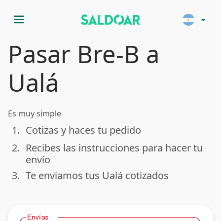
menu
arrow_drop_down
Pasar Bre-B a
Ualá
Es muy simple
1.
Cotizas y haces tu pedido
done
2.
Recibes las instrucciones para hacer tu
done
envío
3.
Te enviamos tus Ualá cotizados
done
Envías