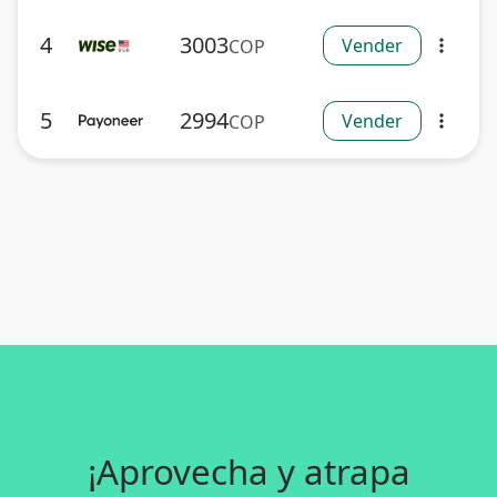
4
3003
Vender
COP
more_vert
5
2994
Vender
COP
more_vert
¡Aprovecha y atrapa