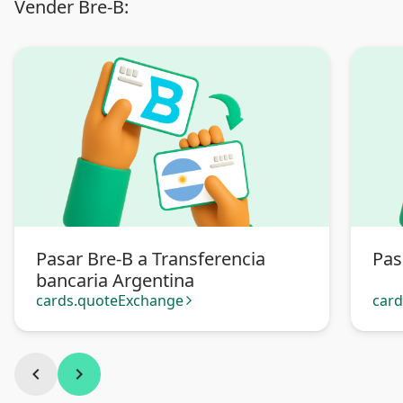
Vender Bre-B:
Pasar Bre-B a Transferencia
Pas
bancaria Argentina
cards.quoteExchange
car
arrow_forward_ios
chevron_left
chevron_right