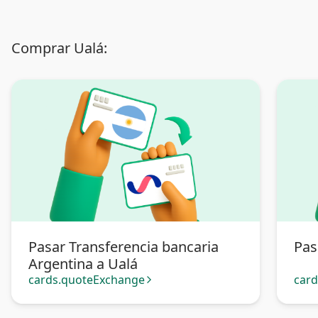
Comprar Ualá:
Pasar Transferencia bancaria
Pas
Argentina a Ualá
cards.quoteExchange
car
arrow_forward_ios