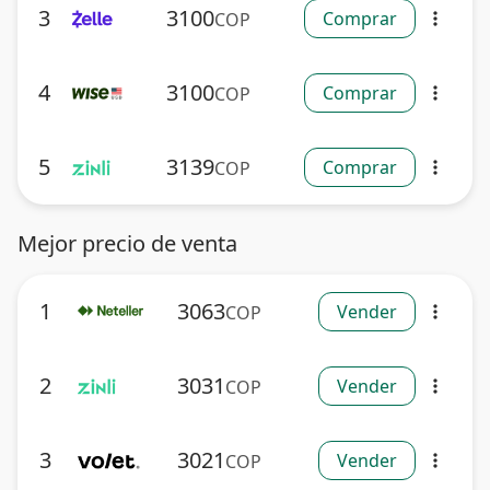
3
3100
Comprar
COP
more_vert
4
3100
Comprar
COP
more_vert
5
3139
Comprar
COP
more_vert
Mejor precio de venta
1
3063
Vender
COP
more_vert
2
3031
Vender
COP
more_vert
3
3021
Vender
COP
more_vert