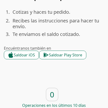
1.
Cotizas y haces tu pedido.
done
2.
Recibes las instrucciones para hacer tu
done
envío.
3.
Te enviamos el saldo cotizado.
done
Encuéntranos también en
Saldoar iOS
Saldoar Play Store
0
Operaciones en los últimos 10 días