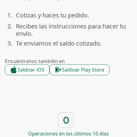
1.
Cotizas y haces tu pedido.
done
2.
Recibes las instrucciones para hacer tu
done
envío.
3.
Te enviamos el saldo cotizado.
done
Encuéntranos también en
Saldoar iOS
Saldoar Play Store
0
Operaciones en los últimos 10 días