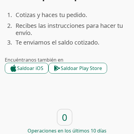
1.
Cotizas y haces tu pedido.
done
2.
Recibes las instrucciones para hacer tu
done
envío.
3.
Te enviamos el saldo cotizado.
done
Encuéntranos también en
Saldoar iOS
Saldoar Play Store
0
Operaciones en los últimos 10 días