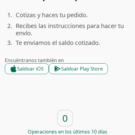
1.
Cotizas y haces tu pedido.
done
2.
Recibes las instrucciones para hacer tu
done
envío.
3.
Te enviamos el saldo cotizado.
done
Encuéntranos también en
Saldoar iOS
Saldoar Play Store
0
Operaciones en los últimos 10 días