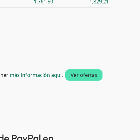
1,761.50
1,829.21
tener
más información aquí
.
Ver ofertas
 de PayPal en